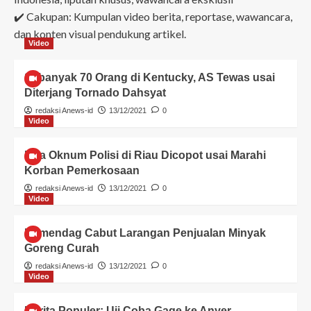
✔️ Cakupan: Kumpulan video berita, reportase, wawancara,
dan konten visual pendukung artikel.
Video
Sebanyak 70 Orang di Kentucky, AS Tewas usai
Diterjang Tornado Dahsyat
redaksi Anews-id
13/12/2021
0
Video
Dua Oknum Polisi di Riau Dicopot usai Marahi
Korban Pemerkosaan
redaksi Anews-id
13/12/2021
0
Video
Kemendag Cabut Larangan Penjualan Minyak
Goreng Curah
redaksi Anews-id
13/12/2021
0
Video
Berita Populer: Uji Coba Gage ke Anyer-