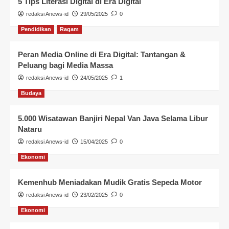
5 Tips Literasi Digital di Era Digital
redaksi Anews-id
29/05/2025
0
Pendidikan
Ragam
Peran Media Online di Era Digital: Tantangan &
Peluang bagi Media Massa
redaksi Anews-id
24/05/2025
1
Budaya
5.000 Wisatawan Banjiri Nepal Van Java Selama Libur
Nataru
redaksi Anews-id
15/04/2025
0
Ekonomi
Kemenhub Meniadakan Mudik Gratis Sepeda Motor
redaksi Anews-id
23/02/2025
0
Ekonomi